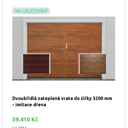
NA OBJEDNÁNÍ
Dvoukřídlá zateplená vrata do šířky 3200 mm
- imitace dřeva
39.410 Kč