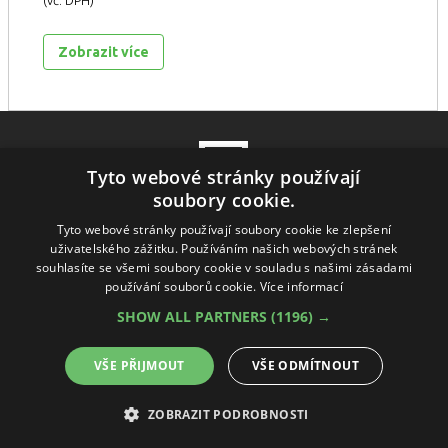
(vč. DPH)
Zobrazit více
Tyto webové stránky používají
soubory cookie.
Sekční vrata
Křídlová vrata
Rolovací vrata
Vchodové dveře
Tyto webové stránky používají soubory cookie ke zlepšení
uživatelského zážitku. Používáním našich webových stránek
Pohony
Závory a zábrany
Dálkové ovladače
|
GDPR
souhlasíte se všemi soubory cookie v souladu s našimi zásadami
Cookies nastavení
Odstoupit od smlouvy
používání souborů cookie.
Více informací
SHOW ALL PARTNERS
(1196) →
VŠE PŘIJMOUT
VŠE ODMÍTNOUT
Copyright © 2026 idealnivrata.cz
ZOBRAZIT PODROBNOSTI