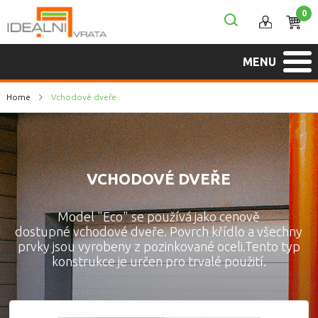
0
MENU
Home
Vchodové dveře
VCHODOVÉ DVEŘE
Model "Eco" se používá jako cenově
dostupné vchodové dveře. Povrch křídlo a všechny
prvky jsou vyrobeny z pozinkované oceli.Tento typ
konstrukce je určen pro trvalé použití.